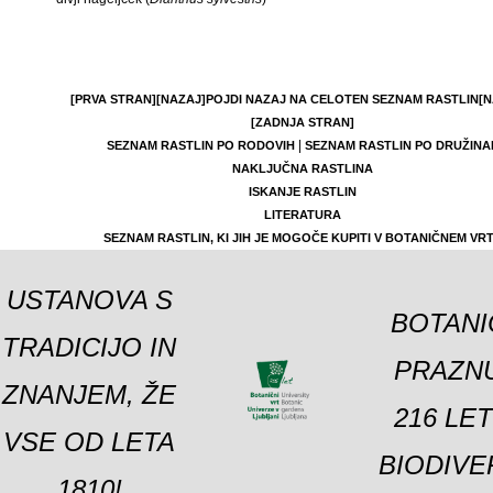
[PRVA STRAN]
[NAZAJ]
POJDI NAZAJ NA CELOTEN SEZNAM RASTLIN
[N
[ZADNJA STRAN]
|
SEZNAM RASTLIN PO RODOVIH
SEZNAM RASTLIN PO DRUŽINA
NAKLJUČNA RASTLINA
ISKANJE RASTLIN
LITERATURA
SEZNAM RASTLIN, KI JIH JE MOGOČE KUPITI V BOTANIČNEM VR
USTANOVA S
BOTANI
TRADICIJO IN
PRAZNU
ZNANJEM, ŽE
216 LE
VSE OD LETA
BIODIVE
1810!