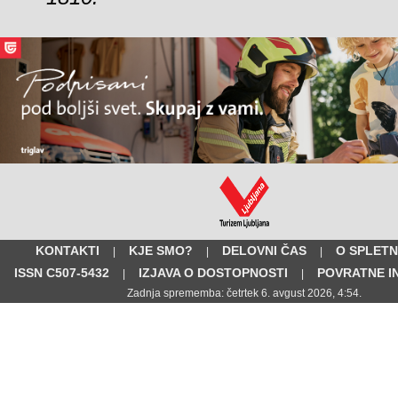
KONTAKTI
KJE SMO?
DELOVNI ČAS
O SPLETN
|
|
|
ISSN C507-5432
IZJAVA O DOSTOPNOSTI
POVRATNE I
|
|
Zadnja sprememba: četrtek 6. avgust 2026, 4:54.