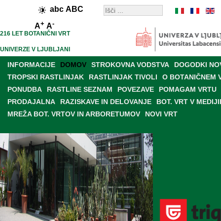
abc
ABC
+
-
A
A
216 LET BOTANIČNI VRT
UNIVERZE V LJUBLJANI
INFORMACIJE
DOMOV
STROKOVNA VODSTVA
DOGODKI NO
TROPSKI RASTLINJAK
RASTLINJAK TIVOLI
O BOTANIČNEM 
PONUDBA
RASTLINE SEZNAM
POVEZAVE
POMAGAM VRTU
PRODAJALNA
RAZISKAVE IN DELOVANJE
BOT. VRT V MEDIJI
MREŽA BOT. VRTOV IN ARBORETUMOV
NOVI VRT