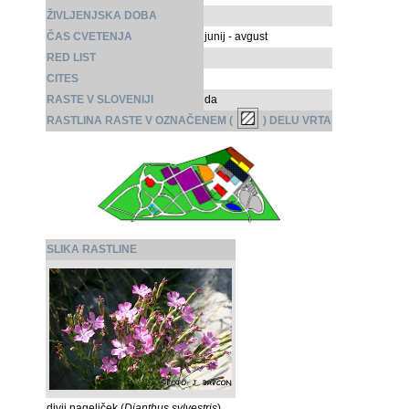
ŽIVLJENJSKA DOBA
ČAS CVETENJA
junij - avgust
RED LIST
CITES
RASTE V SLOVENIJI
da
RASTLINA RASTE V OZNAČENEM (
) DELU VRTA
SLIKA RASTLINE
divji nageljček (
Dianthus sylvestris
)