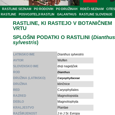
RASTLINE SEZNAM
PO RODOVIH
PO DRUŽINAH
RDEČI SEZNAM
CITE
RASTLINE
POSVOJITELJI RASTLIN
GALANTHUS
RASTLINE SLOVENIJE
RASTLINE, KI RASTEJO V BOTANIČNEM
VRTU
SPLOŠNI PODATKI O RASTLINI (
Dianthus
sylvestris
)
LATINSKO IME
Dianthus sylvestris
AVTOR
Wulfen
SLOVENSKO IME
divji nageljček
ROD
Dianthus
DRUŽINA (LATINSKO)
Caryophyllaceae
DRUŽINA
klinčnice
RED
Caryophyllales
RAZRED
Magnoliopsida
DEBLO
Magnoliophyta
KRALJESTVO
Plantae
RAZŠIRJENOST
J in J Sr. Evropa