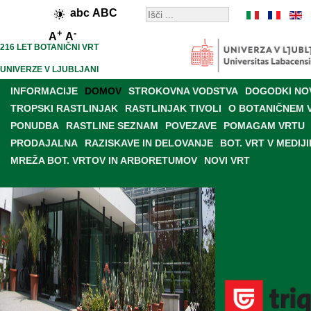
abc
ABC
+
-
A
A
216 LET BOTANIČNI VRT
UNIVERZE V LJUBLJANI
INFORMACIJE
DOMOV
STROKOVNA VODSTVA
DOGODKI NO
TROPSKI RASTLINJAK
RASTLINJAK TIVOLI
O BOTANIČNEM 
PONUDBA
RASTLINE SEZNAM
POVEZAVE
POMAGAM VRTU
PRODAJALNA
RAZISKAVE IN DELOVANJE
BOT. VRT V MEDIJI
MREŽA BOT. VRTOV IN ARBORETUMOV
NOVI VRT