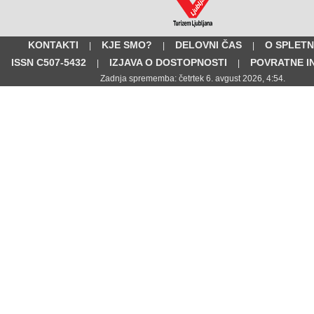
KONTAKTI
KJE SMO?
DELOVNI ČAS
O SPLETN
|
|
|
ISSN C507-5432
IZJAVA O DOSTOPNOSTI
POVRATNE I
|
|
Zadnja sprememba: četrtek 6. avgust 2026, 4:54.