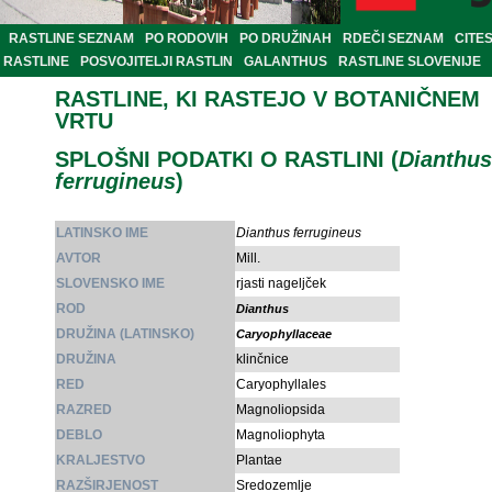
RASTLINE SEZNAM
PO RODOVIH
PO DRUŽINAH
RDEČI SEZNAM
CITE
RASTLINE
POSVOJITELJI RASTLIN
GALANTHUS
RASTLINE SLOVENIJE
RASTLINE, KI RASTEJO V BOTANIČNEM
VRTU
SPLOŠNI PODATKI O RASTLINI (
Dianthus
ferrugineus
)
LATINSKO IME
Dianthus ferrugineus
AVTOR
Mill.
SLOVENSKO IME
rjasti nageljček
ROD
Dianthus
DRUŽINA (LATINSKO)
Caryophyllaceae
DRUŽINA
klinčnice
RED
Caryophyllales
RAZRED
Magnoliopsida
DEBLO
Magnoliophyta
KRALJESTVO
Plantae
RAZŠIRJENOST
Sredozemlje