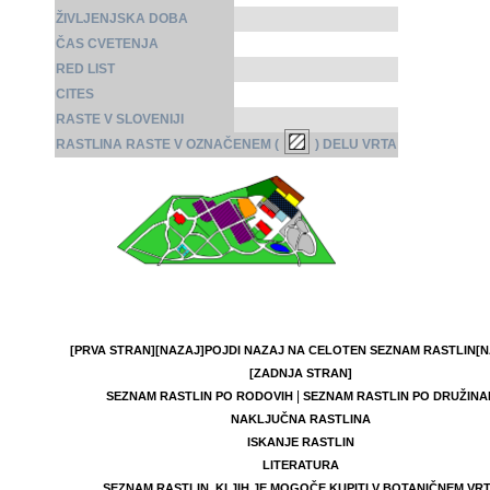
ŽIVLJENJSKA DOBA
ČAS CVETENJA
RED LIST
CITES
RASTE V SLOVENIJI
RASTLINA RASTE V OZNAČENEM (
) DELU VRTA
[PRVA STRAN]
[NAZAJ]
POJDI NAZAJ NA CELOTEN SEZNAM RASTLIN
[N
[ZADNJA STRAN]
|
SEZNAM RASTLIN PO RODOVIH
SEZNAM RASTLIN PO DRUŽINA
NAKLJUČNA RASTLINA
ISKANJE RASTLIN
LITERATURA
SEZNAM RASTLIN, KI JIH JE MOGOČE KUPITI V BOTANIČNEM VR