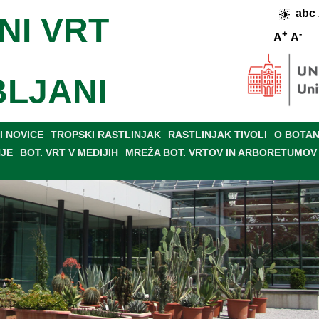
abc
NI VRT
+
-
A
A
BLJANI
 NOVICE
TROPSKI RASTLINJAK
RASTLINJAK TIVOLI
O BOTAN
NJE
BOT. VRT V MEDIJIH
MREŽA BOT. VRTOV IN ARBORETUMOV