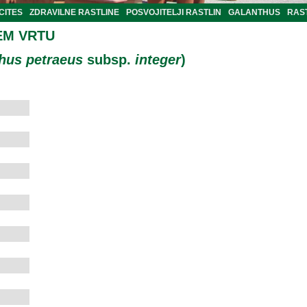
CITES
ZDRAVILNE RASTLINE
POSVOJITELJI RASTLIN
GALANTHUS
RAST
EM VRTU
hus petraeus
subsp.
integer
)