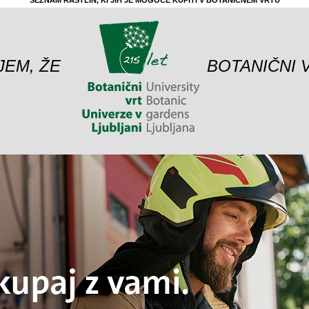
SEZNAM RASTLIN, KI JIH JE MOGOČE KUPITI V BOTANIČNEM VRTU
JEM, ŽE
BOTANIČNI 