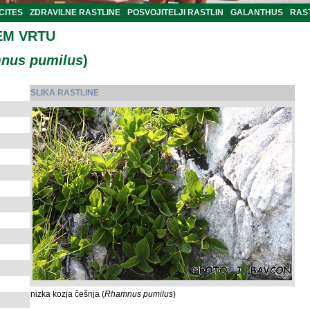
CITES
ZDRAVILNE RASTLINE
POSVOJITELJI RASTLIN
GALANTHUS
RAST
EM VRTU
nus pumilus
)
SLIKA RASTLINE
nizka kozja češnja (
Rhamnus pumilus
)