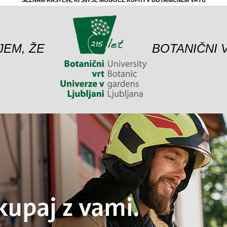
SEZNAM RASTLIN, KI JIH JE MOGOČE KUPITI V BOTANIČNEM VRTU
JEM, ŽE
BOTANIČNI 