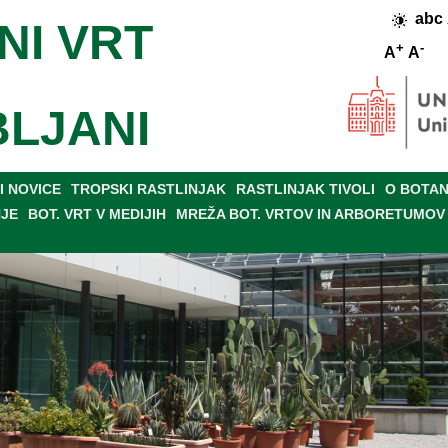
abc
NI VRT
+
-
A
A
BLJANI
 NOVICE
TROPSKI RASTLINJAK
RASTLINJAK TIVOLI
O BOTAN
NJE
BOT. VRT V MEDIJIH
MREŽA BOT. VRTOV IN ARBORETUMOV