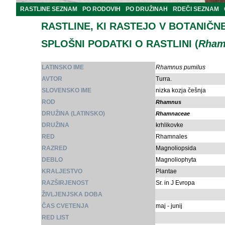
RASTLINE SEZNAM
PO RODOVIH
PO DRUŽINAH
RDEČI SEZNAM
RASTLINE, KI RASTEJO V BOTANIČN
SPLOŠNI PODATKI O RASTLINI (
Rham
LATINSKO IME
Rhamnus pumilus
AVTOR
Turra.
SLOVENSKO IME
nizka kozja češnja
ROD
Rhamnus
DRUŽINA (LATINSKO)
Rhamnaceae
DRUŽINA
krhlikovke
RED
Rhamnales
RAZRED
Magnoliopsida
DEBLO
Magnoliophyta
KRALJESTVO
Plantae
RAZŠIRJENOST
Sr. in J Evropa
ŽIVLJENJSKA DOBA
ČAS CVETENJA
maj - junij
RED LIST