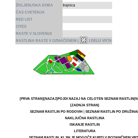
ŽIVLJENJSKA DOBA
trajnica
ČAS CVETENJA
RED LIST
CITES
RASTE V SLOVENIJI
RASTLINA RASTE V OZNAČENEM (
) DELU VRTA
[PRVA STRAN]
[NAZAJ]
POJDI NAZAJ NA CELOTEN SEZNAM RASTLIN
[N
[ZADNJA STRAN]
|
SEZNAM RASTLIN PO RODOVIH
SEZNAM RASTLIN PO DRUŽINA
NAKLJUČNA RASTLINA
ISKANJE RASTLIN
LITERATURA
SEZNAM RASTLIN, KI JIH JE MOGOČE KUPITI V BOTANIČNEM VR