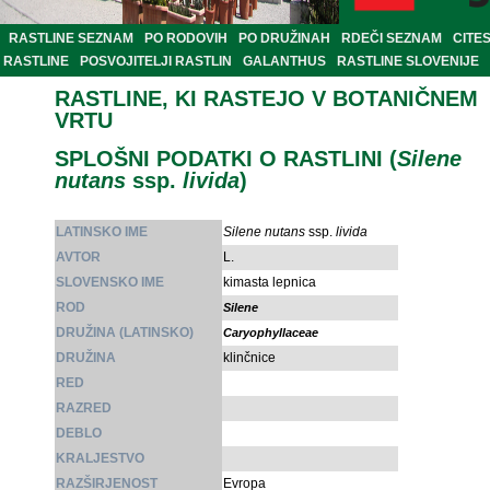
RASTLINE SEZNAM
PO RODOVIH
PO DRUŽINAH
RDEČI SEZNAM
CITE
RASTLINE
POSVOJITELJI RASTLIN
GALANTHUS
RASTLINE SLOVENIJE
RASTLINE, KI RASTEJO V BOTANIČNEM
VRTU
SPLOŠNI PODATKI O RASTLINI (
Silene
nutans
ssp.
livida
)
LATINSKO IME
Silene nutans
ssp.
livida
AVTOR
L.
SLOVENSKO IME
kimasta lepnica
ROD
Silene
DRUŽINA (LATINSKO)
Caryophyllaceae
DRUŽINA
klinčnice
RED
RAZRED
DEBLO
KRALJESTVO
RAZŠIRJENOST
Evropa