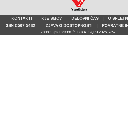
KONTAKTI
KJE SMO?
DELOVNI ČAS
O SPLETN
|
|
|
ISSN C507-5432
IZJAVA O DOSTOPNOSTI
POVRATNE I
|
|
Zadnja sprememba: četrtek 6. avgust 2026, 4:54.