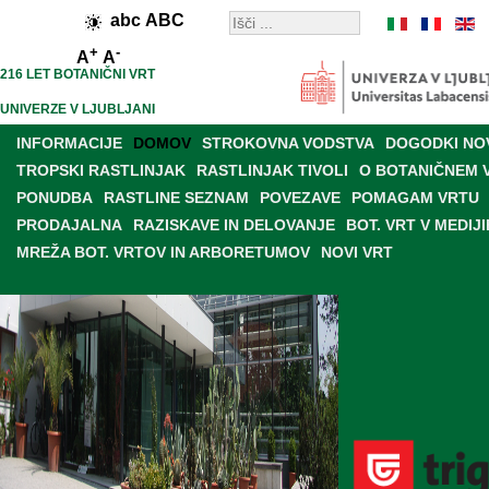
abc
ABC
+
-
A
A
216 LET BOTANIČNI VRT
UNIVERZE V LJUBLJANI
INFORMACIJE
DOMOV
STROKOVNA VODSTVA
DOGODKI NO
TROPSKI RASTLINJAK
RASTLINJAK TIVOLI
O BOTANIČNEM 
PONUDBA
RASTLINE SEZNAM
POVEZAVE
POMAGAM VRTU
PRODAJALNA
RAZISKAVE IN DELOVANJE
BOT. VRT V MEDIJI
MREŽA BOT. VRTOV IN ARBORETUMOV
NOVI VRT