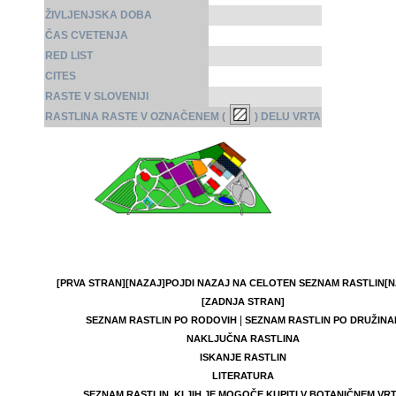
ŽIVLJENJSKA DOBA
ČAS CVETENJA
RED LIST
CITES
RASTE V SLOVENIJI
RASTLINA RASTE V OZNAČENEM (
) DELU VRTA
[PRVA STRAN]
[NAZAJ]
POJDI NAZAJ NA CELOTEN SEZNAM RASTLIN
[N
[ZADNJA STRAN]
|
SEZNAM RASTLIN PO RODOVIH
SEZNAM RASTLIN PO DRUŽINA
NAKLJUČNA RASTLINA
ISKANJE RASTLIN
LITERATURA
SEZNAM RASTLIN, KI JIH JE MOGOČE KUPITI V BOTANIČNEM VR