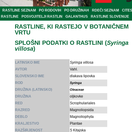
RASTLINE SEZNAM
PO RODOVIH
PO DRUŽINAH
RDEČI SEZNAM
CITE
RASTLINE
POSVOJITELJI RASTLIN
GALANTHUS
RASTLINE SLOVENIJE
RASTLINE, KI RASTEJO V BOTANIČNEM
VRTU
SPLOŠNI PODATKI O RASTLINI (
Syringa
villosa
)
LATINSKO IME
Syringa villosa
AVTOR
Vahl.
SLOVENSKO IME
dlakava lipovka
ROD
Syringa
DRUŽINA (LATINSKO)
Oleaceae
DRUŽINA
oljkovke
RED
Scrophulariales
RAZRED
Magnoliopsida
DEBLO
Magnoliophyta
KRALJESTVO
Plantae
RAZŠIRJENOST
S Kitajska