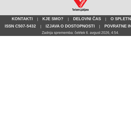
KONTAKTI
KJE SMO?
DELOVNI ČAS
O SPLETN
|
|
|
ISSN C507-5432
IZJAVA O DOSTOPNOSTI
POVRATNE I
|
|
Zadnja sprememba: četrtek 6. avgust 2026, 4:54.