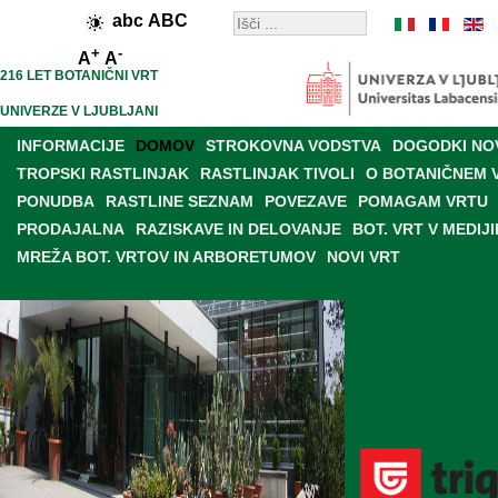
abc
ABC
+
-
A
A
216 LET BOTANIČNI VRT
UNIVERZE V LJUBLJANI
INFORMACIJE
DOMOV
STROKOVNA VODSTVA
DOGODKI NO
TROPSKI RASTLINJAK
RASTLINJAK TIVOLI
O BOTANIČNEM 
PONUDBA
RASTLINE SEZNAM
POVEZAVE
POMAGAM VRTU
PRODAJALNA
RAZISKAVE IN DELOVANJE
BOT. VRT V MEDIJI
MREŽA BOT. VRTOV IN ARBORETUMOV
NOVI VRT