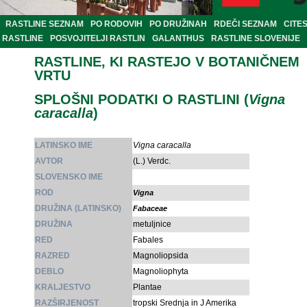
RASTLINE SEZNAM
PO RODOVIH
PO DRUŽINAH
RDEČI SEZNAM
CITE
RASTLINE
POSVOJITELJI RASTLIN
GALANTHUS
RASTLINE SLOVENIJE
RASTLINE, KI RASTEJO V BOTANIČNEM
VRTU
SPLOŠNI PODATKI O RASTLINI (
Vigna
caracalla
)
LATINSKO IME
Vigna caracalla
AVTOR
(L.) Verdc.
SLOVENSKO IME
ROD
Vigna
DRUŽINA (LATINSKO)
Fabaceae
DRUŽINA
metuljnice
RED
Fabales
RAZRED
Magnoliopsida
DEBLO
Magnoliophyta
KRALJESTVO
Plantae
RAZŠIRJENOST
tropski Srednja in J Amerika