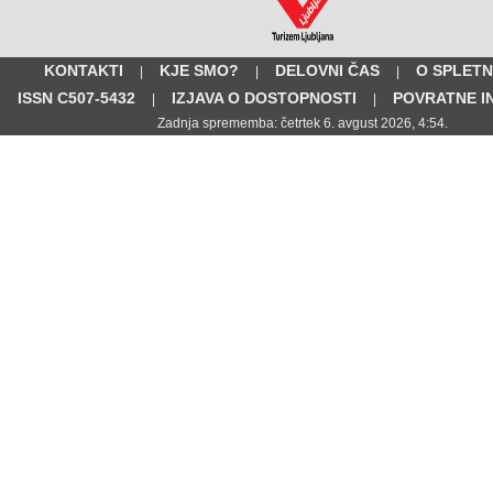
KONTAKTI
KJE SMO?
DELOVNI ČAS
O SPLETN
|
|
|
ISSN C507-5432
IZJAVA O DOSTOPNOSTI
POVRATNE I
|
|
Zadnja sprememba: četrtek 6. avgust 2026, 4:54.