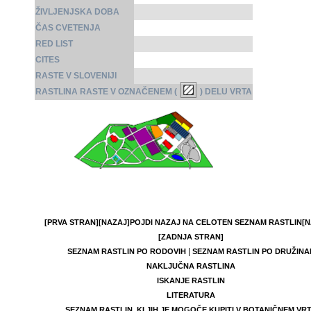
ŽIVLJENJSKA DOBA
ČAS CVETENJA
RED LIST
CITES
RASTE V SLOVENIJI
RASTLINA RASTE V OZNAČENEM (
) DELU VRTA
[PRVA STRAN]
[NAZAJ]
POJDI NAZAJ NA CELOTEN SEZNAM RASTLIN
[N
[ZADNJA STRAN]
|
SEZNAM RASTLIN PO RODOVIH
SEZNAM RASTLIN PO DRUŽINA
NAKLJUČNA RASTLINA
ISKANJE RASTLIN
LITERATURA
SEZNAM RASTLIN, KI JIH JE MOGOČE KUPITI V BOTANIČNEM VR