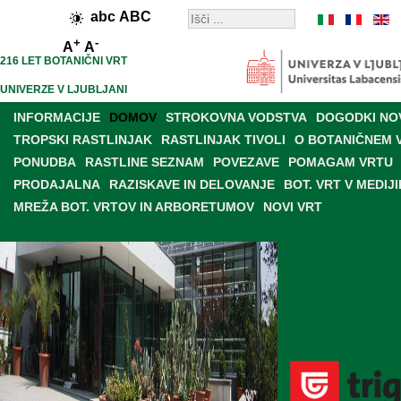
abc
ABC
+
-
A
A
216 LET BOTANIČNI VRT
UNIVERZE V LJUBLJANI
INFORMACIJE
DOMOV
STROKOVNA VODSTVA
DOGODKI NO
TROPSKI RASTLINJAK
RASTLINJAK TIVOLI
O BOTANIČNEM 
PONUDBA
RASTLINE SEZNAM
POVEZAVE
POMAGAM VRTU
PRODAJALNA
RAZISKAVE IN DELOVANJE
BOT. VRT V MEDIJI
MREŽA BOT. VRTOV IN ARBORETUMOV
NOVI VRT