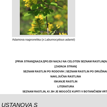
Adamova nagnorelika (
x Laburnocytisus adamii
)
[PRVA STRAN]
[NAZAJ]
POJDI NAZAJ NA CELOTEN SEZNAM RASTLIN
[N
[ZADNJA STRAN]
|
SEZNAM RASTLIN PO RODOVIH
SEZNAM RASTLIN PO DRUŽINA
NAKLJUČNA RASTLINA
ISKANJE RASTLIN
LITERATURA
SEZNAM RASTLIN, KI JIH JE MOGOČE KUPITI V BOTANIČNEM VR
USTANOVA S