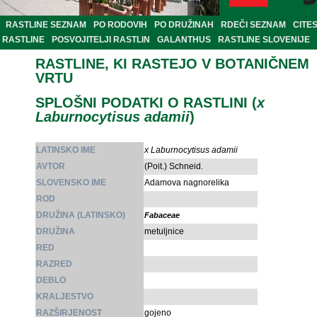
RASTLINE SEZNAM
PO RODOVIH
PO DRUŽINAH
RDEČI SEZNAM
CITE
RASTLINE
POSVOJITELJI RASTLIN
GALANTHUS
RASTLINE SLOVENIJE
RASTLINE, KI RASTEJO V BOTANIČNEM
VRTU
SPLOŠNI PODATKI O RASTLINI (
x
Laburnocytisus adamii
)
LATINSKO IME
x Laburnocytisus adamii
AVTOR
(Poit.) Schneid.
SLOVENSKO IME
Adamova nagnorelika
ROD
DRUŽINA (LATINSKO)
Fabaceae
DRUŽINA
metuljnice
RED
RAZRED
DEBLO
KRALJESTVO
RAZŠIRJENOST
gojeno