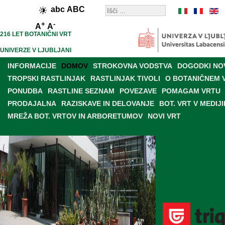
abc
ABC
+
-
A
A
216 LET BOTANIČNI VRT
UNIVERZE V LJUBLJANI
INFORMACIJE
DOMOV
STROKOVNA VODSTVA
DOGODKI NO
TROPSKI RASTLINJAK
RASTLINJAK TIVOLI
O BOTANIČNEM 
PONUDBA
RASTLINE SEZNAM
POVEZAVE
POMAGAM VRTU
PRODAJALNA
RAZISKAVE IN DELOVANJE
BOT. VRT V MEDIJI
MREŽA BOT. VRTOV IN ARBORETUMOV
NOVI VRT