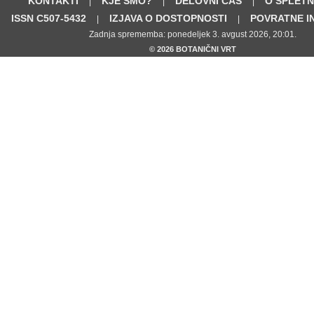
KONTAKTI
KJE SMO?
DELOVNI ČAS
O SPLETN
|
|
|
ISSN C507-5432
IZJAVA O DOSTOPNOSTI
POVRATNE I
|
|
Zadnja sprememba: ponedeljek 3. avgust 2026, 20:01.
© 2026 BOTANIČNI VRT