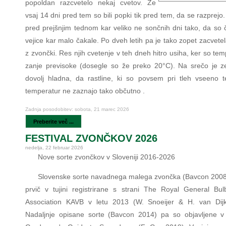
popoldan razcvetelo nekaj cvetov. Že
vsaj 14 dni pred tem so bili popki tik pred tem, da se razprejo. 
pred prejšnjim tednom kar veliko ne sončnih dni tako, da so 
vejice kar malo čakale. Po dveh letih pa je tako zopet zacvete
z zvončki. Res njih cvetenje v teh dneh hitro usiha, ker so te
zanje previsoke (dosegle so že preko 20°C). Na srečo je z
dovolj hladna, da rastline, ki so povsem pri tleh vseeno te
temperatur ne zaznajo tako občutno .
Zadnja posodobitev: sobota, 21 marec 2026
Preberite več ...
FESTIVAL ZVONČKOV 2026
nedelja, 22 februar 2026
Nove sorte zvončkov v Sloveniji 2016-2026
Slovenske sorte navadnega malega zvončka (Bavcon 2008)
prvič v tujini registrirane s strani The Royal General Bul
Association KAVB v letu 2013 (W. Snoeijer & H. van Dij
Nadaljnje opisane sorte (Bavcon 2014) pa so objavljene v 