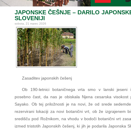
JAPONSKE ČEŠNJE – DARILO JAPONSK
SLOVENIJI
sobota, 21 marec 2026
Zasaditev japonskih češenj
Ob 190-letnici botaničnega vrta smo v lanski jeseni 
posebno čast, da nas je obiskala Njena cesarska visokost 
Sayako. Ob tej priložnosti je na novi, že od srede sedemdes
rezervirani lokaciji za novi botanični vrt, ob že izgrajenem 
središču pod Rožnikom, na vhodu v bodoči botanični vrt zasa
izmed tristotih Japonskih češenj, ki jih je podarila Japonska Sl