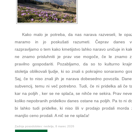
Kako malo je potreba, da nas narava razveseli, le opaz
maramo in jo poskušati razumeti. Čeprav danes vel
razpravljamo o tem kako kmetijstvo lahko naravo uničuje in ka
ne znamo prisluhniti je prav vse mogoče, če le znamo 
pravilno gospodariti. Pozabljamo, da so to kulturno kraji
stoletja oblikovali ljudje, ki so znali s pokrajino sonaravno gos
Saj, če to niso znali jih je narava dobesedno povozila. Dane
subvencij, temu ni več potrebno. Tudi, če ni pridelka ali če 
kar na poljih , ker se ne splača, se nihče ne sekira. Prav neve
koliko nepobranih pridelkov danes ostane na poljih. Pa to ni d
bi lahko tudi pridelke, ki niso šli v prodajo prodali morda
manjšo ceno prodali. A nič se ne splača!
Zadnja posodobitev: nedelja, 8 marec 2026