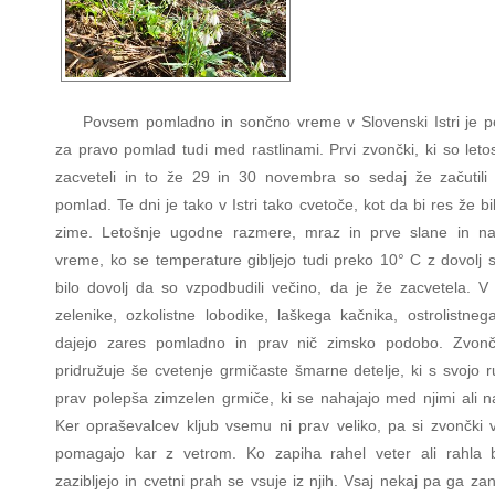
Povsem pomladno in sončno vreme v Slovenski Istri je p
za pravo pomlad tudi med rastlinami. Prvi zvončki, ki so leto
zacveteli in to že 29 in 30 novembra so sedaj že začutili
pomlad. Te dni je tako v Istri tako cvetoče, kot da bi res že b
zime. Letošnje ugodne razmere, mraz in prve slane in na
vreme, ko se temperature gibljejo tudi preko 10° C z dovolj s
bilo dovolj da so vzpodbudili večino, da je že zacvetela. V 
zelenike, ozkolistne lobodike, laškega kačnika, ostrolistneg
dajejo zares pomladno in prav nič zimsko podobo. Zvon
pridružuje še cvetenje grmičaste šmarne detelje, ki s svojo 
prav polepša zimzelen grmiče, ki se nahajajo med njimi ali na
Ker opraševalcev kljub vsemu ni prav veliko, pa si zvončki v 
pomagajo kar z vetrom. Ko zapiha rahel veter ali rahla 
zazibljejo in cvetni prah se vsuje iz njih. Vsaj nekaj pa ga za