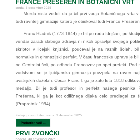
FRANCE PREŠEREN IN BOTANIČNI VRT
sreda, 3 december 2025
Morda niste vedeli da je bil prvi vodja Botaničnega vrta v 
tudi ravntelj gimnazije katero je obiskoval tudi France Prešeren
Franc Hladnik (1773-1844) je bil po rodu Idrijčan, po študij
vendar zaradi slabega zdravja ni nikoli opravljal svojega poklic
skriptor v licejski knjižnici, poučeval je na raznih šolah, bil
normalke in gimnazijski perfekt. V času francoske uprave je bil
na Centralni šoli, po odhodu Francozov pa spet prefekt. Pod 
vodstvom se je ljubljanska gimnazija povzpela na raven najb
avstrijskih deželah. Cesar Franc I. ga je zato leta 1818 odlikova
medaljo. Bil je tudi profesor in perfekt našega pesnika 
Prešerna, ki ga je kot odličnega dijaka celo predlagal za št
(Praprotnik 1994).
Zadnja posodobitev: sreda, 3 december 2025
Preberite več ...
PRVI ZVONČKI
nedelja, 30 november 2025