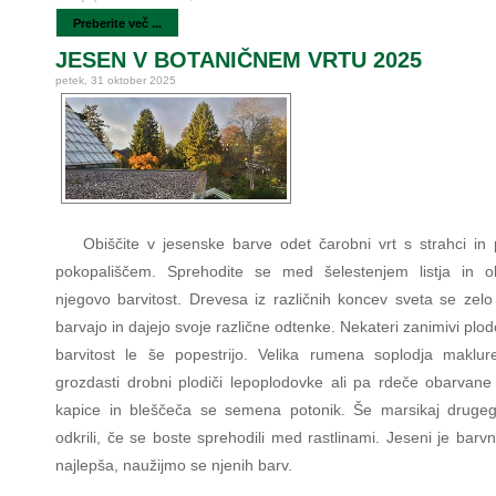
Preberite več ...
JESEN V BOTANIČNEM VRTU 2025
petek, 31 oktober 2025
Obiščite v jesenske barve odet čarobni vrt s strahci in
pokopališčem. Sprehodite se med šelestenjem listja in o
njegovo barvitost. Drevesa iz različnih koncev sveta se zelo 
barvajo in dajejo svoje različne odtenke. Nekateri zanimivi plod
barvitost le še popestrijo. Velika rumena soplodja maklur
grozdasti drobni plodiči lepoplodovke ali pa rdeče obarvane
kapice in bleščeča se semena potonik. Še marsikaj druge
odkrili, če se boste sprehodili med rastlinami. Jeseni je barv
najlepša, naužijmo se njenih barv.