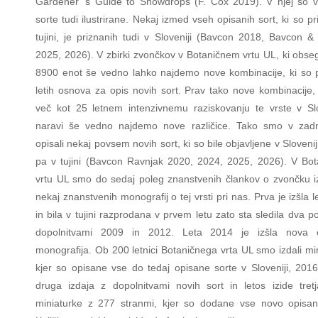
Gardener 's Guide to Snowdrops (F. Cox 2019). V njej so 
sorte tudi ilustrirane. Nekaj izmed vseh opisanih sort, ki so p
tujini, je priznanih tudi v Sloveniji (Bavcon 2018, Bavcon &
2025, 2026). V zbirki zvončkov v Botaničnem vrtu UL, ki obse
8900 enot še vedno lahko najdemo nove kombinacije, ki so 
letih osnova za opis novih sort. Prav tako nove kombinacije, 
več kot 25 letnem intenzivnemu raziskovanju te vrste v Slo
naravi še vedno najdemo nove različice. Tako smo v zadnj
opisali nekaj povsem novih sort, ki so bile objavljene v Slovenij
pa v tujini (Bavcon Ravnjak 2020, 2024, 2025, 2026). V Bo
vrtu UL smo do sedaj poleg znanstvenih člankov o zvončku iz
nekaj znanstvenih monografij o tej vrsti pri nas. Prva je izšla 
in bila v tujini razprodana v prvem letu zato sta sledila dva p
dopolnitvami 2009 in 2012. Leta 2014 je izšla nova 
monografija. Ob 200 letnici Botaničnega vrta UL smo izdali mi
kjer so opisane vse do tedaj opisane sorte v Sloveniji, 2016 
druga izdaja z dopolnitvami novih sort in letos izide tretj
miniaturke z 277 stranmi, kjer so dodane vse novo opisan