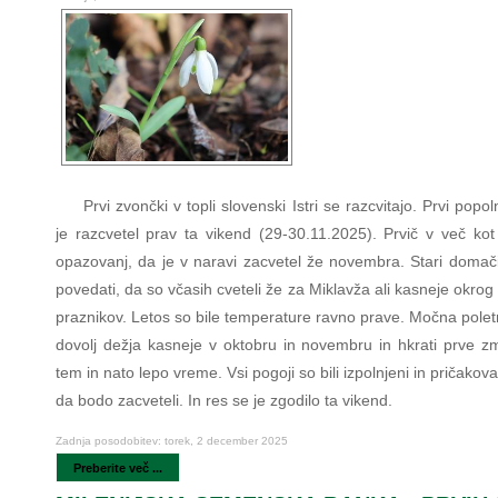
Prvi zvončki v topli slovenski Istri se razcvitajo. Prvi pop
je razcvetel prav ta vikend (29-30.11.2025). Prvič v več kot 
opazovanj, da je v naravi zacvetel že novembra. Stari domači
povedati, da so včasih cveteli že za Miklavža ali kasneje okrog
praznikov. Letos so bile temperature ravno prave. Močna polet
dovolj dežja kasneje v oktobru in novembru in hkrati prve zm
tem in nato lepo vreme. Vsi pogoji so bili izpolnjeni in pričakovati
da bodo zacveteli. In res se je zgodilo ta vikend.
Zadnja posodobitev: torek, 2 december 2025
Preberite več ...