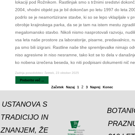
lokaciji pod Rožnikom. Rastlinjak smo s tržnimi sredstvi dokonča
2004, vhodni objekt pa je bil dokončan po letu 1997 do leta 200
podrlo se je neamortizirane stavbe, ki so se lepo vklapljale v pr
obrobje krajinskega parka, da se je tam na istem mestu zgradi
megalomansko stavbo. Nikoli nismo nasprotovali razvoju, nudil
vsa leta naše prostore za laboratorije, pisarne, predavalnico, 
pa smo bili izigrani. Rastline naše tihe spremljevalke nimajo od
niso agresivne in niso nesramne, tako kot se to dela v današn
ko nobena izrečena beseda, ko niti podpisani dokumenti nič ne 
Zadnja posodobitev: četrtek, 23 oktober 2025
Preberite več ...
2
Začetek
Nazaj
1
3
Naprej
Konec
USTANOVA S
BOTANI
TRADICIJO IN
PRAZNU
ZNANJEM, ŽE