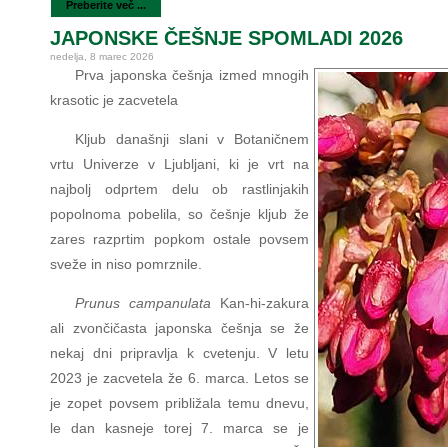
Preberite več ...
JAPONSKE ČEŠNJE SPOMLADI 2026
nedelja, 8 marec 2026
Prva japonska češnja izmed mnogih
krasotic je zacvetela
Kljub današnji slani v Botaničnem
vrtu Univerze v Ljubljani, ki je vrt na
najbolj odprtem delu ob rastlinjakih
popolnoma pobelila, so češnje kljub že
zares razprtim popkom ostale povsem
sveže in niso pomrznile.
Prunus campanulata
Kan-hi-zakura
ali zvončičasta japonska češnja se že
nekaj dni pripravlja k cvetenju. V letu
2023 je zacvetela že 6. marca. Letos se
je zopet povsem približala temu dnevu,
le dan kasneje torej 7. marca se je