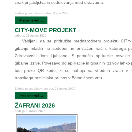
znak prijateljstva in sodelovanja med državama.
Zadnja posodobitev: petek, 3 april 2026
Preberite več ...
CITY-MOVE PROJEKT
sobota, 21 marec 2026
Vabljeni, da se pridružite mednarodnem projektu CIT
gibanje mladih na sodoben in privlačen način, katerega pa
Zdravstveni dom Ljubljana. S pomočjo aplikacije osvojite 
gibalne izzive. Povezavo do aplikacije in gibalnih izzivov lahko 
tudi preko QR kode, ki se nahaja na vhodnih vratih v r
tropskega rastlinjaka pri nas v Botaničnem vrtu.
Zadnja posodobitev: sobota, 21 marec 2026
Preberite več ...
ŽAFRANI 2026
nedelja, 8 marec 2026