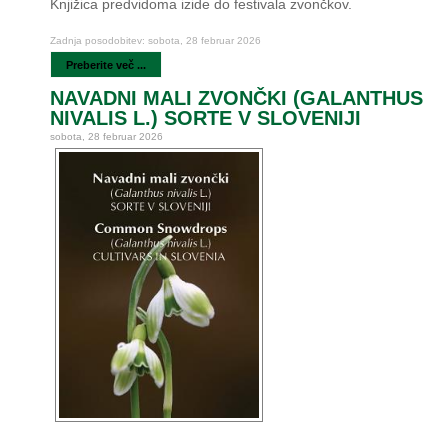
Knjižica predvidoma izide do festivala zvončkov.
Zadnja posodobitev: sobota, 28 februar 2026
Preberite več ...
NAVADNI MALI ZVONČKI (GALANTHUS
NIVALIS L.) SORTE V SLOVENIJI
sobota, 28 februar 2026