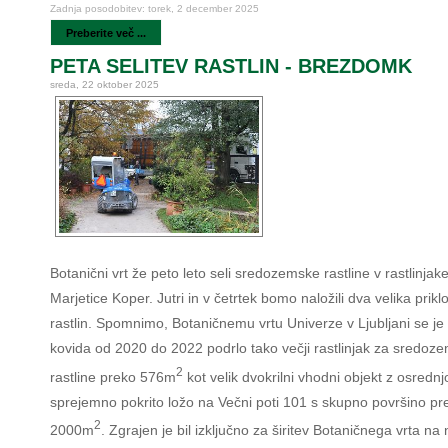
Zadnja posodobitev: torek, 2 december 2025
Preberite več ...
PETA SELITEV RASTLIN - BREZDOMK
sreda, 22 oktober 2025
Botanični vrt že peto leto seli sredozemske rastline v rastlinjak
Marjetice Koper. Jutri in v četrtek bomo naložili dva velika prikl
rastlin. Spomnimo, Botaničnemu vrtu Univerze v Ljubljani se je
kovida od 2020 do 2022 podrlo tako večji rastlinjak za sredoz
2
rastline preko 576m
kot velik dvokrilni vhodni objekt z osrednj
sprejemno pokrito ložo na Večni poti 101 s skupno površino pr
2
2000m
. Zgrajen je bil izključno za širitev Botaničnega vrta na 