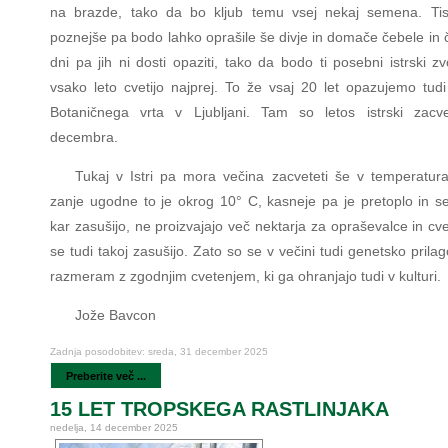
na brazde, tako da bo kljub temu vsej nekaj semena. Ti
poznejše pa bodo lahko oprašile še divje in domače čebele in č
dni pa jih ni dosti opaziti, tako da bodo ti posebni istrski zv
vsako leto cvetijo najprej. To že vsaj 20 let opazujemo tudi 
Botaničnega vrta v Ljubljani. Tam so letos istrski zacve
decembra.
Tukaj v Istri pa mora večina zacveteti še v temperatura
zanje ugodne to je okrog 10° C, kasneje pa je pretoplo in se
kar zasušijo, ne proizvajajo več nektarja za opraševalce in cvetn
se tudi takoj zasušijo. Zato so se v večini tudi genetsko prilag
razmeram z zgodnjim cvetenjem, ki ga ohranjajo tudi v kulturi.
Jože Bavcon
Zadnja posodobitev: sreda, 31 december 2025
Preberite več ...
15 LET TROPSKEGA RASTLINJAKA
nedelja, 14 december 2025