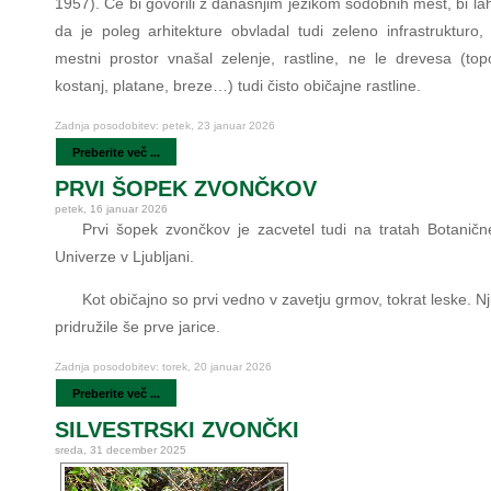
1957). Če bi govorili z današnjim jezikom sodobnih mest, bi lah
da je poleg arhitekture obvladal tudi zeleno infrastrukturo, 
mestni prostor vnašal zelenje, rastline, ne le drevesa (topol
kostanj, platane, breze…) tudi čisto običajne rastline.
Zadnja posodobitev: petek, 23 januar 2026
Preberite več ...
PRVI ŠOPEK ZVONČKOV
petek, 16 januar 2026
Prvi šopek zvončkov je zacvetel tudi na tratah Botaničn
Univerze v Ljubljani.
Kot običajno so prvi vedno v zavetju grmov, tokrat leske. N
pridružile še prve jarice.
Zadnja posodobitev: torek, 20 januar 2026
Preberite več ...
SILVESTRSKI ZVONČKI
sreda, 31 december 2025