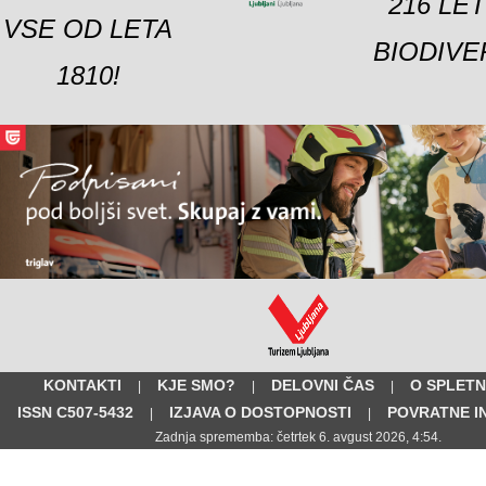
216 LE
VSE OD LETA
BIODIVE
1810!
KONTAKTI
KJE SMO?
DELOVNI ČAS
O SPLETN
|
|
|
ISSN C507-5432
IZJAVA O DOSTOPNOSTI
POVRATNE I
|
|
Zadnja sprememba: četrtek 6. avgust 2026, 4:54.