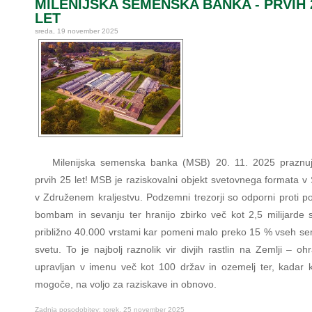
MILENIJSKA SEMENSKA BANKA - PRVIH 
LET
sreda, 19 november 2025
Milenijska semenska banka (MSB) 20. 11. 2025 praznuj
prvih 25 let! MSB je raziskovalni objekt svetovnega formata v
v Združenem kraljestvu. Podzemni trezorji so odporni proti p
bombam in sevanju ter hranijo zbirko več kot 2,5 milijarde
približno 40.000 vrstami kar pomeni malo preko 15 % vseh s
svetu. To je najbolj raznolik vir divjih rastlin na Zemlji – oh
upravljan v imenu več kot 100 držav in ozemelj ter, kadar ko
mogoče, na voljo za raziskave in obnovo.
Zadnja posodobitev: torek, 25 november 2025