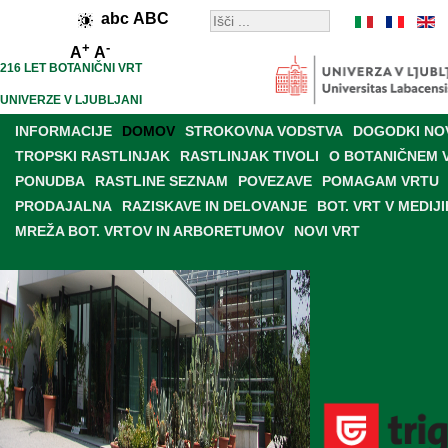
abc
ABC
+
-
A
A
216 LET BOTANIČNI VRT
UNIVERZE V LJUBLJANI
INFORMACIJE
DOMOV
STROKOVNA VODSTVA
DOGODKI NO
TROPSKI RASTLINJAK
RASTLINJAK TIVOLI
O BOTANIČNEM 
PONUDBA
RASTLINE SEZNAM
POVEZAVE
POMAGAM VRTU
PRODAJALNA
RAZISKAVE IN DELOVANJE
BOT. VRT V MEDIJI
MREŽA BOT. VRTOV IN ARBORETUMOV
NOVI VRT