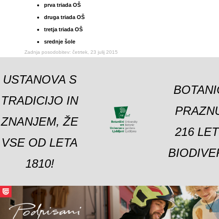
prva triada OŠ
druga triada OŠ
tretja triada OŠ
srednje šole
Zadnja posodobitev: četrtek, 23 julij 2015
USTANOVA S
BOTANI
TRADICIJO IN
PRAZNU
ZNANJEM, ŽE
216 LE
VSE OD LETA
BIODIVE
1810!