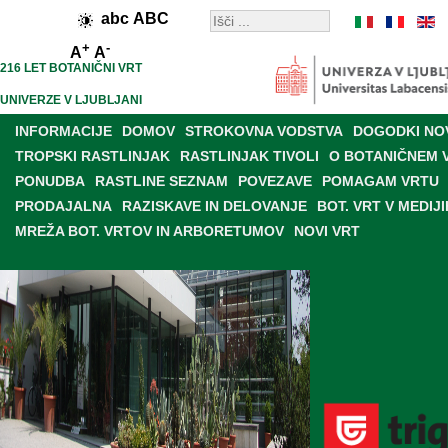
abc
ABC
+
-
A
A
216 LET BOTANIČNI VRT
UNIVERZE V LJUBLJANI
INFORMACIJE
DOMOV
STROKOVNA VODSTVA
DOGODKI NO
TROPSKI RASTLINJAK
RASTLINJAK TIVOLI
O BOTANIČNEM 
PONUDBA
RASTLINE SEZNAM
POVEZAVE
POMAGAM VRTU
PRODAJALNA
RAZISKAVE IN DELOVANJE
BOT. VRT V MEDIJI
MREŽA BOT. VRTOV IN ARBORETUMOV
NOVI VRT