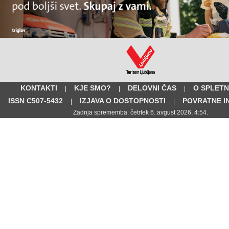
KONTAKTI
KJE SMO?
DELOVNI ČAS
O SPLETN
|
|
|
ISSN C507-5432
IZJAVA O DOSTOPNOSTI
POVRATNE I
|
|
Zadnja sprememba: četrtek 6. avgust 2026, 4:54.