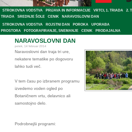
STROKOVNA VODSTVA
PRIJAVA IN INFORMACIJE
VRTCI, 1. TRIADA
2. 
TRIADA
SREDNJE ŠOLE
CENIK
NARAVOSLOVNI DAN
STROKOVNA VODSTVA
ROJSTNI DAN
POROKA
UPORABA
PROSTORA
FOTOGRAFIRANJE, SNEMANJE
CENIK
PRODAJALNA
NARAVOSLOVNI DAN
petek, 14 februar 2014
Naravoslovni dan traja tri ure,
nekatere tematike po dogovoru
lahko tudi več.
V tem času po izbranem programu
izvedemo voden ogled po
Botaničnem vrtu, delavnico ali
samostojno delo.
Podrobnejši programi: