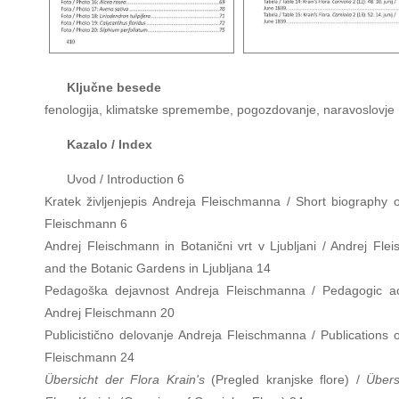
Ključne besede
fenologija, klimatske spremembe, pogozdovanje, naravoslovje
Kazalo / Index
Uvod / Introduction 6
Kratek življenjepis Andreja Fleischmanna / Short biography o
Fleischmann 6
Andrej Fleischmann in Botanični vrt v Ljubljani / Andrej Fle
and the Botanic Gardens in Ljubljana 14
Pedagoška dejavnost Andreja Fleischmanna / Pedagogic act
Andrej Fleischmann 20
Publicistično delovanje Andreja Fleischmanna / Publications o
Fleischmann 24
Übersicht der Flora Krain's
(Pregled kranjske flore) /
Übers