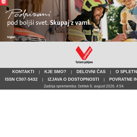
KONTAKTI
KJE SMO?
DELOVNI ČAS
O SPLETN
|
|
|
ISSN C507-5432
IZJAVA O DOSTOPNOSTI
POVRATNE I
|
|
Zadnja sprememba: četrtek 6. avgust 2026, 4:54.