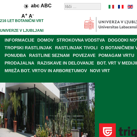
abc
ABC
+
-
A
A
216 LET BOTANIČNI VRT
UNIVERZE V LJUBLJANI
INFORMACIJE
DOMOV
STROKOVNA VODSTVA
DOGODKI NO
TROPSKI RASTLINJAK
RASTLINJAK TIVOLI
O BOTANIČNEM 
PONUDBA
RASTLINE SEZNAM
POVEZAVE
POMAGAM VRTU
PRODAJALNA
RAZISKAVE IN DELOVANJE
BOT. VRT V MEDIJI
MREŽA BOT. VRTOV IN ARBORETUMOV
NOVI VRT