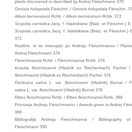
plants discovered or described by Andrej Fleischmann 370
Genista holopetala
Fleischm. /
Genista holopetala
Fleischm. 3
Allium kermesinum
Rchb. /
Allium kermesinum
Rchb. 372
Scopolia carniolica
Jacq. f.
hladnikiana
(Biatz. et Fleischm.) E
Scopolia carniolica
Jacq. f.
hladnikiana
(Biatz. et Fleischm.) 
372
Rastline, ki se imenujejo po Andreju Fleischmannu / Plan
Andrej Fleischmann 376
Fleischmannia
Rchb. /
Fleischmannia
Rchb. 376
Knautia fleischmannii
(Hladnik ex Reichenbach) Pacher 
fleischmannii
(Hladnik ex Reichenbach) Pacher 376
Pastinaca sativa
L. var.
fleischmanni
(Hladnik) Burnat /
P
sativa
L. var.
fleischmanni
(Hladnik) Burnat 378
Ribes fleischmannii
Rchb. /
Ribes fleischmannii
Rchb. 388
Priznanja Andreju Fleischmannu / Awards given to Andrej Fle
388
Bibliografija Andreja Fleischmanna / Bibliography of
Fleischmann 390