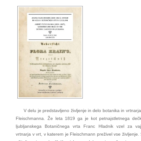
V delu je predstavljeno življenje in delo botanika in vrtnarj
Fleischmanna. Že leta 1819 ga je kot petnajstletnega deč
ljubljanskega Botaničnega vrta Franc Hladnik vzel za va
vrtnarja v vrt, v katerem je Fleischmann preživel vse življenje.