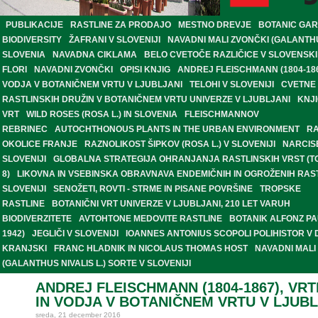
PUBLIKACIJE
RASTLINE ZA PRODAJO
MESTNO DREVJE
BOTANIC GA
BIODIVERSITY
ŽAFRANI V SLOVENIJI
NAVADNI MALI ZVONČKI (GALANTHUS
SLOVENIA
NAVADNA CIKLAMA
BELO CVETOČE RAZLIČICE V SLOVENSKI
FLORI
NAVADNI ZVONČKI
OPISI KNJIG
ANDREJ FLEISCHMANN (1804-186
VODJA V BOTANIČNEM VRTU V LJUBLJANI
TELOHI V SLOVENIJI
CVETNE
RASTLINSKIH DRUŽIN V BOTANIČNEM VRTU UNIVERZE V LJUBLJANI
KNJI
VRT
WILD ROSES (ROSA L.) IN SLOVENIA
FLEISCHMANNOV
REBRINEC
AUTOCHTHONOUS PLANTS IN THE URBAN ENVIRONMENT
RA
OKOLICE FRANJE
RAZNOLIKOST ŠIPKOV (ROSA L.) V SLOVENIJI
NARCIS
SLOVENIJI
GLOBALNA STRATEGIJA OHRANJANJA RASTLINSKIH VRST (
8)
LIKOVNA IN VSEBINSKA OBRAVNAVA ENDEMIČNIH IN OGROŽENIH RAST
SLOVENIJI
SENOŽETI, ROVTI - STRME IN PISANE POVRŠINE
TROPSKE
RASTLINE
BOTANIČNI VRT UNIVERZE V LJUBLJANI, 210 LET VARUH
BIODIVERZITETE
AVTOHTONE MEDOVITE RASTLINE
BOTANIK ALFONZ PAU
1942)
JEGLIČI V SLOVENIJI
IOANNES ANTONIUS SCOPOLI POLIHISTOR V 
KRANJSKI
FRANC HLADNIK IN NICOLAUS THOMAS HOST
NAVADNI MALI
(GALANTHUS NIVALIS L.) SORTE V SLOVENIJI
ANDREJ FLEISCHMANN (1804-1867), VR
IN VODJA V BOTANIČNEM VRTU V LJUBL
sreda, 21 december 2016