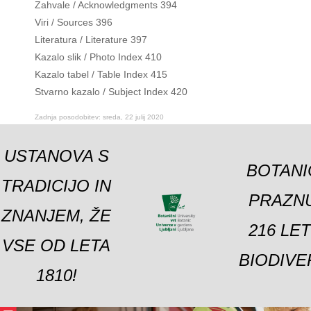
Zahvale / Acknowledgments 394
Viri / Sources 396
Literatura / Literature 397
Kazalo slik / Photo Index 410
Kazalo tabel / Table Index 415
Stvarno kazalo / Subject Index 420
Zadnja posodobitev: sreda, 22 julij 2020
USTANOVA S
BOTANI
TRADICIJO IN
PRAZNU
ZNANJEM, ŽE
216 LE
VSE OD LETA
BIODIVE
1810!