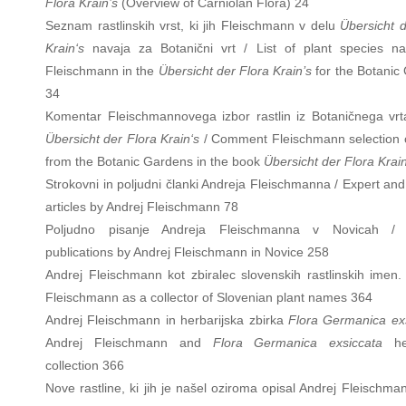
Flora Krain’s
(Overview of Carniolan Flora) 24
Seznam rastlinskih vrst, ki jih Fleischmann v delu
Übersicht d
Krain‘s
navaja za Botanični vrt / List of plant species 
Fleischmann in the
Übersicht der Flora Krain’s
for the Botanic
34
Komentar Fleischmannovega izbor rastlin iz Botaničnega vrt
Übersicht der Flora Krain‘s
/ Comment Fleischmann selection o
from the Botanic Gardens in the book
Übersicht der Flora Krain
Strokovni in poljudni članki Andreja Fleischmanna / Expert an
articles by Andrej Fleischmann 78
Poljudno pisanje Andreja Fleischmanna v Novicah / 
publications by Andrej Fleischmann in Novice 258
Andrej Fleischmann kot zbiralec slovenskih rastlinskih imen. 
Fleischmann as a collector of Slovenian plant names 364
Andrej Fleischmann in herbarijska zbirka
Flora Germanica ex
Andrej Fleischmann and
Flora Germanica exsiccata
he
collection 366
Nove rastline, ki jih je našel oziroma opisal Andrej Fleischm