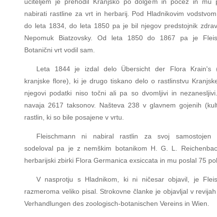
učiteljem je prehodil Kranjsko po dolgem in počez in mu
nabirati rastline za vrt in herbarij. Pod Hladnikovim vodstvom
do leta 1834, do leta 1850 pa je bil njegov predstojnik zdrav
Nepomuk Biatzovsky. Od leta 1850 do 1867 pa je Flei
Botanični vrt vodil sam.
Leta 1844 je izdal delo Übersicht der Flora Krain's 
kranjske flore), ki je drugo tiskano delo o rastlinstvu Kranjs
njegovi podatki niso točni ali pa so dvomljivi in nezanesljiv
navaja 2617 taksonov. Našteva 238 v glavnem gojenih (kulti
rastlin, ki so bile posajene v vrtu.
Fleischmann ni nabiral rastlin za svoj samostojen h
sodeloval pa je z nemškim botanikom H. G. L. Reichenba
herbarijski zbirki Flora Germanica exsiccata in mu poslal 75 pol
V nasprotju s Hladnikom, ki ni ničesar objavil, je Fle
razmeroma veliko pisal. Strokovne članke je objavljal v revijah
Verhandlungen des zoologisch-botanischen Vereins in Wien.