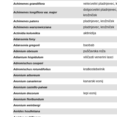
velecvetni pladnjevec, 
Achimenes grandiflora
dolgocvetni pladnjevec,
Achimenes longiflora
var.
major
krožniček
pladnjevec, krožniček
Achimenes patens
pladnjevec, krožniček
Achimenes warszewicziana
aktinidija
Actinidia kolomikta
Adansonia fony
baobab
Adansonia gregorii
puščavska roža
Adenium obesum
viličasti venerini lasci
Adiantum hispidulum
Adromischus cooperi
kratkostebelnik
Adromischus rotundifolius
Aeonium arboreum
kanarski eonij
Aeonium canariense
Aeonium castello-paivae
lepi eonij
Aeonium decorum
Aeonium floribundum
Aeonium weinbergi
Aerides houlletiana