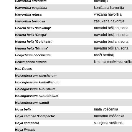
havortija
Haworthia attenuata
koničasta havortija
Haworthia cuspidata
vrezana havortija
Haworthia retusa
zasukana havortija
Haworthia tortuosa
navadni bršljan, sorta
Hedera helix
'Brokamp'
navadni bršljan, sorta
Hedera helix
'Crispa'
navadni bršljan, sorta
Hedera helix
'Goldheart'
navadni bršljan, sorta
Hedera helix
'Minima'
rdeči hedihij
Hedychium coccineum
kimasta močvirska vrčk
Heliamphora nutans
Hol. Roses
Holcoglossum amesianum
Holcoglossum kimballianum
Holcoglossum subulatum
Holcoglossum subulifolium
Holcoglossum wangii
mala voščenka
Hoya bella
navadna voščenka
Hoya carnosa
'Compacta'
stisnjena voščenka
Hoya compacta
Hoya linearis