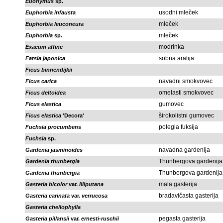
Euonymus
sp.
usodni mleček
Euphorbia infausta
mleček
Euphorbia leuconeura
mleček
Euphorbia
sp.
modrinka
Exacum affine
sobna aralija
Fatsia japonica
Ficus binnendijkii
navadni smokvovec
Ficus carica
omelasti smokvovec
Ficus deltoidea
gumovec
Ficus elastica
širokolistni gumovec
Ficus elastica
'Decora'
polegla fuksija
Fuchsia procumbens
Fuchsia
sp.
navadna gardenija
Gardenia jasminoides
Thunbergova gardenija
Gardenia thunbergia
Thunbergova gardenija
Gardenia thunbergia
mala gasterija
Gasteria bicolor
var.
liliputana
bradavičasta gasterija
Gasteria carinata
var.
verrucosa
Gasteria cheilophylla
pegasta gasterija
Gasteria pillansii
var.
ernesti-ruschii