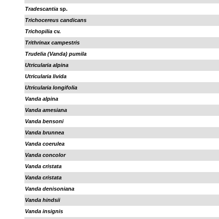
Tradescantia
sp.
Trichocereus candicans
Trichopilia
cv.
Trithrinax campestris
Trudelia (Vanda) pumila
Utricularia alpina
Utricularia livida
Utricularia longifolia
Vanda alpina
Vanda amesiana
Vanda bensoni
Vanda brunnea
Vanda coerulea
Vanda concolor
Vanda cristata
Vanda cristata
Vanda denisoniana
Vanda hindsii
Vanda insignis