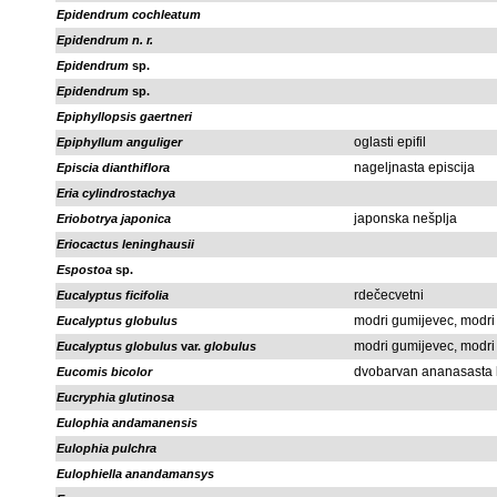
Epidendrum cochleatum
Epidendrum n. r.
Epidendrum
sp.
Epidendrum
sp.
Epiphyllopsis gaertneri
oglasti epifil
Epiphyllum anguliger
nageljnasta episcija
Episcia dianthiflora
Eria cylindrostachya
japonska nešplja
Eriobotrya japonica
Eriocactus leninghausii
Espostoa
sp.
rdečecvetni
Eucalyptus ficifolia
modri gumijevec, modri 
Eucalyptus globulus
modri gumijevec, modri 
Eucalyptus globulus
var.
globulus
dvobarvan ananasasta li
Eucomis bicolor
Eucryphia glutinosa
Eulophia andamanensis
Eulophia pulchra
Eulophiella anandamansys