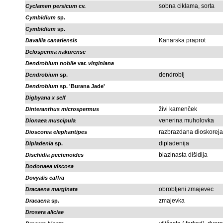
sobna ciklama, sorta
Cyclamen persicum
cv.
Cymbidium
sp.
Cymbidium
sp.
Kanarska praprot
Davallia canariensis
Delosperma nakurense
Dendrobium nobile
var.
virginiana
dendrobij
Dendrobium
sp.
Dendrobium
sp. 'Burana Jade'
Digbyana x self
živi kamenček
Dinteranthus microspermus
venerina muholovka
Dionaea muscipula
razbrazdana dioskoreja
Dioscorea elephantipes
dipladenija
Dipladenia
sp.
blazinasta dišidija
Dischidia pectenoides
Dodonaea viscosa
Dovyalis caffra
obrobljeni zmajevec
Dracaena marginata
zmajevka
Dracaena
sp.
Drosera aliciae