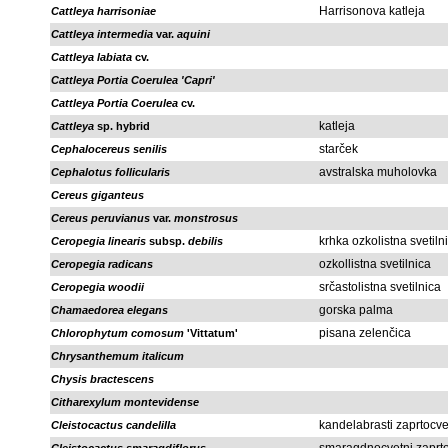
Harrisonova katleja
Cattleya harrisoniae
Cattleya intermedia
var.
aquini
Cattleya labiata
cv.
Cattleya Portia Coerulea 'Capri'
Cattleya Portia Coerulea
cv.
katleja
Cattleya
sp. hybrid
starček
Cephalocereus senilis
avstralska muholovka
Cephalotus follicularis
Cereus giganteus
Cereus peruvianus
var.
monstrosus
krhka ozkolistna svetiln
Ceropegia linearis
subsp.
debilis
ozkollistna svetilnica
Ceropegia radicans
srčastolistna svetilnica
Ceropegia woodii
gorska palma
Chamaedorea elegans
pisana zelenčica
Chlorophytum comosum
'Vittatum'
Chrysanthemum italicum
Chysis bractescens
Citharexylum montevidense
kandelabrasti zaprtocve
Cleistocactus candelilla