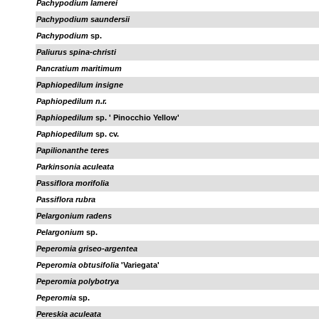
Pachypodium lamerei
Pachypodium saundersii
Pachypodium
sp.
Paliurus spina-christi
Pancratium maritimum
Paphiopedilum insigne
Paphiopedilum n.r.
Paphiopedilum
sp. ' Pinocchio Yellow'
Paphiopedilum
sp. cv.
Papilionanthe teres
Parkinsonia aculeata
Passiflora morifolia
Passiflora rubra
Pelargonium radens
Pelargonium
sp.
Peperomia griseo-argentea
Peperomia obtusifolia
'Variegata'
Peperomia polybotrya
Peperomia
sp.
Pereskia aculeata