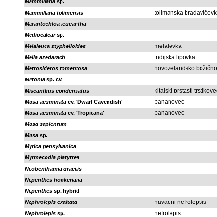
Mammillaria
sp.
tolimanska bradavičev
Mammillaria tolimensis
Marantochloa leucantha
Mediocalcar
sp.
melalevka
Melaleuca styphelioides
indijska lipovka
Melia azedarach
novozelandsko božično
Metrosideros tomentosa
Miltonia
sp. cv.
kitajski prstasti trstikove
Miscanthus condensatus
bananovec
Musa acuminata
cv. 'Dwarf Cavendish'
bananovec
Musa acuminata
cv. 'Tropicana'
Musa sapientum
Musa
sp.
Myrica pensylvanica
Myrmecodia platytrea
Neobenthamia gracilis
Nepenthes hookeriana
Nepenthes
sp. hybrid
navadni nefrolepsis
Nephrolepis exaltata
nefrolepis
Nephrolepis
sp.