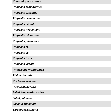
Rhaphidophora aurea
Rhipsalis capilliformis
Rhipsalis cassutha
Rhipsalis cereuscula
Rhipsalis cribrata
Rhipsalis houlletiana
Rhipsalis micrantha
Rhipsalis prismatica
Rhipsalis
sp.
Rhipsalis
sp.
Rhipsalis teres
Rhipsalis virgata
Rhoicissus rhomboidea
Rivina tinctoria
Ruellia devosiana
Ruellia makoyana
Sabal longepedunculata
Sabal palmetto
Salvinia auriculata
Sarcococca saligna