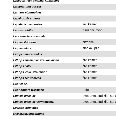
Laeliocattleya Ocarina 'Oriflamme'
Lampranthus roseus
Lantana viburnoides
Lapeirousia cruenta
živi kamen
Lapidaria margaretae
navadni lovor
Laurus nobilis
Leucaena leucocephala
citronka
Lippia citriodora
sladka lipija
Lippia dulcis
Liriope muscarioides
živi kamen
Lithops aucampiae
var.
koelmanii
živi kamen
Lithops hallii
živi kamen
Lithops lesliei
var.
minor
živi kamen
Lithops schwantesii
Lobivia
sp.
pejotl
Lophophora williamsii
dvobarvna ludizija, sort
Ludisia discolor
dvobarvna ludizija, sort
Ludisia discolor
'Dawsoniana'
Lycaste aromatica
Macadamia integrifolia