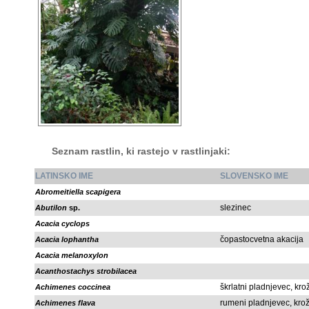
Seznam rastlin, ki rastejo v rastlinjaki:
LATINSKO IME
SLOVENSKO IME
Abromeitiella scapigera
slezinec
Abutilon
sp.
Acacia cyclops
čopastocvetna akacija
Acacia lophantha
Acacia melanoxylon
Acanthostachys strobilacea
škrlatni pladnjevec, kro
Achimenes coccinea
rumeni pladnjevec, kro
Achimenes flava