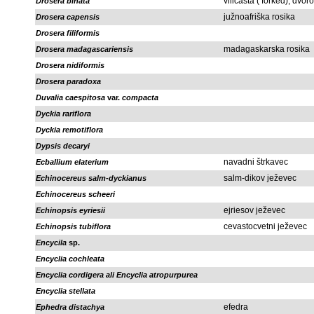
viličasta ( forked), dvor
Drosera binata
južnoafriška rosika
Drosera capensis
Drosera filiformis
madagaskarska rosika
Drosera madagascariensis
Drosera nidiformis
Drosera paradoxa
Duvalia caespitosa
var.
compacta
Dyckia rariflora
Dyckia remotiflora
Dypsis decaryi
navadni štrkavec
Ecballium elaterium
salm-dikov ježevec
Echinocereus salm-dyckianus
Echinocereus scheeri
ejriesov ježevec
Echinopsis eyriesii
cevastocvetni ježevec
Echinopsis tubiflora
Encycila
sp.
Encyclia cochleata
Encyclia cordigera ali Encyclia atropurpurea
Encyclia stellata
efedra
Ephedra distachya