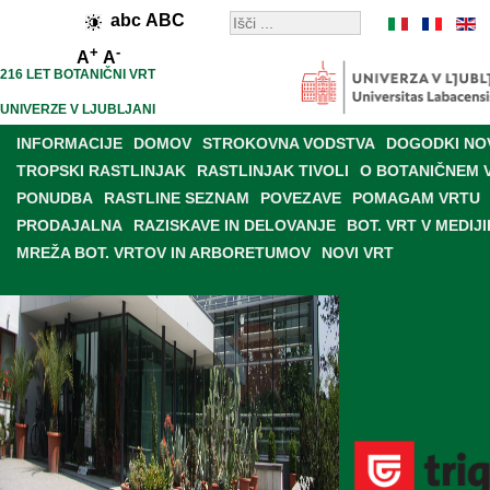
abc
ABC
+
-
A
A
216 LET BOTANIČNI VRT
UNIVERZE V LJUBLJANI
INFORMACIJE
DOMOV
STROKOVNA VODSTVA
DOGODKI NO
TROPSKI RASTLINJAK
RASTLINJAK TIVOLI
O BOTANIČNEM 
PONUDBA
RASTLINE SEZNAM
POVEZAVE
POMAGAM VRTU
PRODAJALNA
RAZISKAVE IN DELOVANJE
BOT. VRT V MEDIJI
MREŽA BOT. VRTOV IN ARBORETUMOV
NOVI VRT