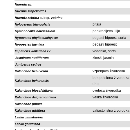
Huernia
sp.
Huernia stapelioides
Huernia zebrina
subsp.
zebrina
pitaja
Hylocereus triangularis
pankracijeva lilija
Hymenocallis narcissiflora
pegasti hipoest, sorta
Hypoestes phyllostachya
cv.
pegasti hipoest
Hypoestes taeniata
vodenka, sorta
Impatiens walleriana
cv.
zimski jasmin
Jasminum nudiflorum
Juniperus cedrus
vzpenjava živorodka
Kalanchoe beauverdii
belopolstena živorodka
Kalanchoe beharensis
uho
cvetoča živorodka
Kalanchoe blossfeldiana
velika živorodka
Kalanchoe daigremontiana
Kalanchoe pumila
valjastolistna živorodka
Kalanchoe tubiflora
Laelia cinnabarina
Laelia gouldiana