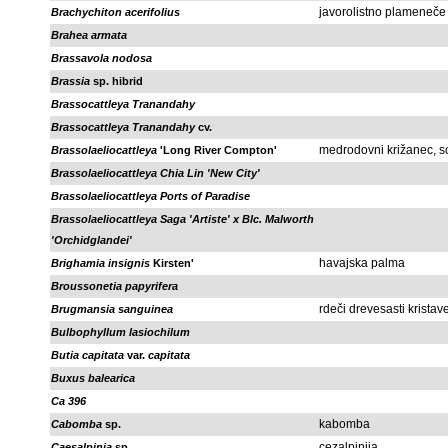
javorolistno plameneče
Brachychiton acerifolius
Brahea armata
Brassavola nodosa
Brassia
sp. hibrid
Brassocattleya Tranandahy
Brassocattleya Tranandahy
cv.
medrodovni križanec, s
Brassolaeliocattleya
'Long River Compton'
Brassolaeliocattleya Chia Lin 'New City'
Brassolaeliocattleya Ports of Paradise
Brassolaeliocattleya Saga 'Artiste' x Blc. Malworth
'Orchidglandei'
havajska palma
Brighamia insignis
Kirsten'
Broussonetia papyrifera
rdeči drevesasti kristav
Brugmansia sanguinea
Bulbophyllum lasiochilum
Butia capitata
var.
capitata
Buxus balearica
Ca 396
kabomba
Cabomba
sp.
cezalpinija
Caesalpinia
sp.