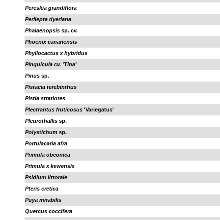
Pereskia grandiflora
Perilepta dyeriana
Phalaenopsis
sp. cv.
Phoenix canariensis
Phyllocactus x hybridus
Pinguicula cv. 'Tina'
Pinus
sp.
Pistacia terebinthus
Pistia stratiotes
Plectrantus fruticosus
'Variegatus'
Pleurothallis
sp.
Polystichum
sp.
Portulacaria afra
Primula obconica
Primula x kewensis
Psidium littorale
Pteris cretica
Puya mirabilis
Quercus coccifera