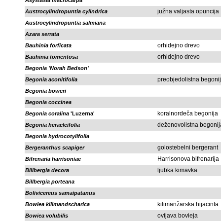
Asystasia macrocarpa
južna valjasta opuncija
Austrocylindropuntia cylindrica
Austrocylindropuntia salmiana
Azara serrata
orhidejno drevo
Bauhinia forficata
orhidejno drevo
Bauhinia tomentosa
Begonia 'Norah Bedson'
preobjedolistna begoni
Begonia aconitifolia
Begonia boweri
Begonia coccinea
koralnordeča begonija
Begonia coralina
'Luzerna'
deženovolistna begonij
Begonia heracleifolia
Begonia hydrocotylifolia
golostebelni bergerant
Bergeranthus scapiger
Harrisonova bifrenarija
Bifrenaria harrisoniae
ljubka kimavka
Billbergia decora
Billbergia porteana
Bolivicereus samaipatanus
kilimanžarska hijacinta
Bowiea kilimandscharica
ovijava bovieja
Bowiea volubilis