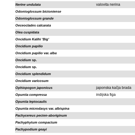
valovita nerina
Nerine undulata
Odontoglossum bictoniense
Odontoglossum grande
Oeceoclades calcarata
Olea cuspidata
Oncidium Kalihi 'Big'
Oncidium papilio
Oncidium papilio
var.
alba
Oncidium
sp.
Oncidium
sp.
Oncidium splendidum
Oncidium varicosum
japonska kačja brada
Ophiopogon japonicus
indijska figa
Opuntia compressa
Opuntia leptocaulis
Opuntia microdasys
var.
albispina
Pachycereus pecten-aboriginum
Pachyphytum compactum
Pachypodium geayi