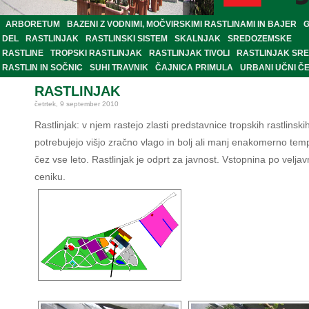
ARBORETUM
BAZENI Z VODNIMI, MOČVIRSKIMI RASTLINAMI IN BAJER
G
DEL
RASTLINJAK
RASTLINSKI SISTEM
SKALNJAK
SREDOZEMSKE
RASTLINE
TROPSKI RASTLINJAK
RASTLINJAK TIVOLI
RASTLINJAK SR
RASTLIN IN SOČNIC
SUHI TRAVNIK
ČAJNICA PRIMULA
URBANI UČNI Č
RASTLINJAK
četrtek, 9 september 2010
Rastlinjak: v njem rastejo zlasti predstavnice tropskih rastlinskih
potrebujejo višjo zračno vlago in bolj ali manj enakomerno tem
čez vse leto. Rastlinjak je odprt za javnost. Vstopnina po velj
ceniku.