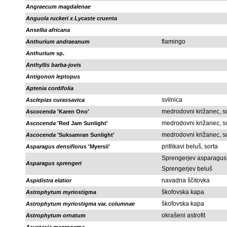
Angraecum magdalenae
Anguola ruckeri x Lycaste cruenta
Ansellia africana
flamingo
Anthurium andraeanum
Anthurium
sp.
Anthyllis barba-jovis
Antigonon leptopus
Aptenia cordifolia
svilnica
Asclepias curassavica
medrodovni križanec, s
Ascocenda
'Karen Ono'
medrodovni križanec, s
Ascocenda
'Red Jam Sunlight'
medrodovni križanec, s
Ascocenda
'Suksamran Sunlight'
pritlikavi beluš, sorta
Asparagus densiflorus
'Myersii'
Sprengerjev asparagus
Asparagus sprengeri
Sprengerjev beluš
navadna ščitovka
Aspidistra elatior
škofovska kapa
Astrophytum myriostigma
škofovska kapa
Astrophytum myriostigma
var.
columnae
okrašeni astrofit
Astrophytum ornatum