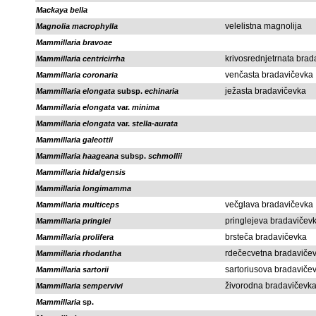
Mackaya bella
velelistna magnolija
Magnolia macrophylla
Mammillaria bravoae
krivosrednjetrnata bra
Mammillaria centricirrha
venčasta bradavičevka
Mammillaria coronaria
ježasta bradavičevka
Mammillaria elongata
subsp.
echinaria
Mammillaria elongata
var.
minima
Mammillaria elongata
var.
stella-aurata
Mammillaria galeottii
Mammillaria haageana
subsp.
schmollii
Mammillaria hidalgensis
Mammillaria longimamma
večglava bradavičevka
Mammillaria multiceps
pringlejeva bradavičev
Mammillaria pringlei
brsteča bradavičevka
Mammillaria prolifera
rdečecvetna bradaviče
Mammillaria rhodantha
sartoriusova bradaviče
Mammillaria sartorii
živorodna bradavičevk
Mammillaria sempervivi
Mammillaria
sp.