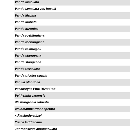
Vanda lamellata
Vanda lamellata
var.
boxalli
Vanda lilacina
Vanda limbata
Vanda luzonica
Vanda roeblingiana
Vanda roeblingiana
Vanda roxburghii
Vanda stangeana
Vanda stangeana
Vanda tessellata
Vanda tricolor suavis
Vanilla planifolia
Vascostylis
Pine River Red'
Veltheimia capensis
Washingtonia robusta
Weinmannia trichosperma
x Fatshedera lizei
Yucca laddracana
Zantedeschia albomaculata