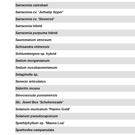
Sarracenia catesbaei
Sarracenia cv. 'Juthatip Soper'
Sarracenia cv. 'Stevensii'
Sarracenia
hibrid
Sarracenia purpurea
hibrid
Sauromatum venosum
Schisandra chinensis
Schlumbergera
sp. hybrid
Sedum morganianum
Sedum nussbaumerianum
Selaginella
sp.
Senecio articulatus
Sideritis incana
Sinocrassula yunnanensis
Slc. Jewel Box 'Scheherezade'
Solanum muricatum
'Pepino Gold'
Solanum pseudocapsicum
Spathiphyllum
sp. 'Mauna Loa'
Spathodea campanulata