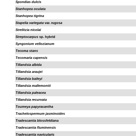
Spondias dulcis
Stanhopea oculata
Stanhopea tigrina
Stapelia variegata
var.
rugosa
Strelitzia nicolai
Streptocarpus
sp. hybrid
Syngonium vellozianum
Tecoma stans
Tecomaria capensis
Tillandsia albida
Tillandsia araujei
Tillandsia baileyi
Tillandsia mallemontii
Tillandsia paleacea
Tillandsia recurvata
Toumeya papyracantha
Trachelospermum jasminoides
Tradescantia blossfeldiana
Tradescantia fluminensis
Tradescantia navicularis