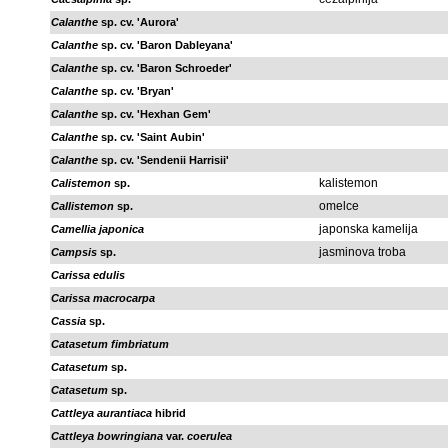
Calanthe
sp. cv. 'Aurora'
Calanthe
sp. cv. 'Baron Dableyana'
Calanthe
sp. cv. 'Baron Schroeder'
Calanthe
sp. cv. 'Bryan'
Calanthe
sp. cv. 'Hexhan Gem'
Calanthe
sp. cv. 'Saint Aubin'
Calanthe
sp. cv. 'Sendenii Harrisii'
kalistemon
Calistemon
sp.
omelce
Callistemon
sp.
japonska kamelija
Camellia japonica
jasminova troba
Campsis
sp.
Carissa edulis
Carissa macrocarpa
Cassia
sp.
Catasetum fimbriatum
Catasetum
sp.
Catasetum
sp.
Cattleya aurantiaca
hibrid
Cattleya bowringiana
var.
coerulea