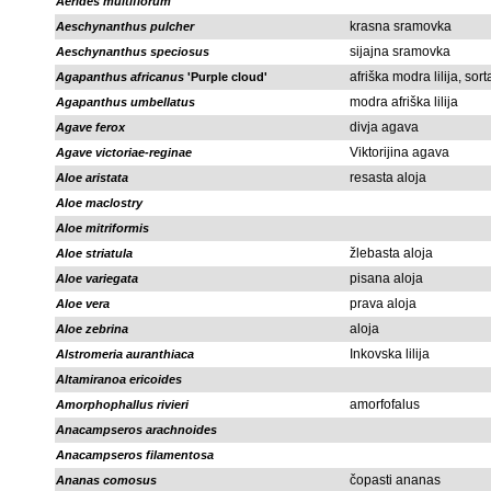
Aerides multiflorum
krasna sramovka
Aeschynanthus pulcher
sijajna sramovka
Aeschynanthus speciosus
afriška modra lilija, sort
Agapanthus africanus
'Purple cloud'
modra afriška lilija
Agapanthus umbellatus
divja agava
Agave ferox
Viktorijina agava
Agave victoriae-reginae
resasta aloja
Aloe aristata
Aloe maclostry
Aloe mitriformis
žlebasta aloja
Aloe striatula
pisana aloja
Aloe variegata
prava aloja
Aloe vera
aloja
Aloe zebrina
Inkovska lilija
Alstromeria auranthiaca
Altamiranoa ericoides
amorfofalus
Amorphophallus rivieri
Anacampseros arachnoides
Anacampseros filamentosa
čopasti ananas
Ananas comosus