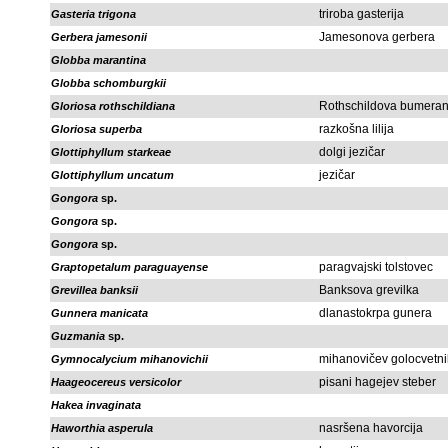
triroba gasterija
Gasteria trigona
Jamesonova gerbera
Gerbera jamesonii
Globba marantina
Globba schomburgkii
Rothschildova bumera
Gloriosa rothschildiana
razkošna lilija
Gloriosa superba
dolgi jezičar
Glottiphyllum starkeae
jezičar
Glottiphyllum uncatum
Gongora
sp.
Gongora
sp.
Gongora
sp.
paragvajski tolstovec
Graptopetalum paraguayense
Banksova grevilka
Grevillea banksii
dlanastokrpa gunera
Gunnera manicata
Guzmania
sp.
mihanovičev golocvetni
Gymnocalycium mihanovichii
pisani hagejev steber
Haageocereus versicolor
Hakea invaginata
nasršena havorcija
Haworthia asperula