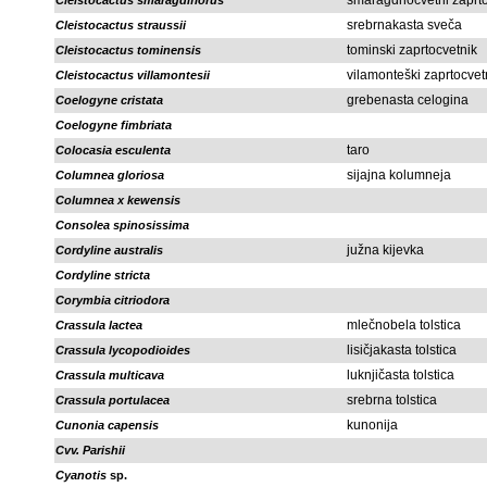
smaragdnocvetni zaprto
Cleistocactus smaragdiflorus
srebrnakasta sveča
Cleistocactus straussii
tominski zaprtocvetnik
Cleistocactus tominensis
vilamonteški zaprtocvet
Cleistocactus villamontesii
grebenasta celogina
Coelogyne cristata
Coelogyne fimbriata
taro
Colocasia esculenta
sijajna kolumneja
Columnea gloriosa
Columnea x kewensis
Consolea spinosissima
južna kijevka
Cordyline australis
Cordyline stricta
Corymbia citriodora
mlečnobela tolstica
Crassula lactea
lisičjakasta tolstica
Crassula lycopodioides
luknjičasta tolstica
Crassula multicava
srebrna tolstica
Crassula portulacea
kunonija
Cunonia capensis
Cvv. Parishii
Cyanotis
sp.